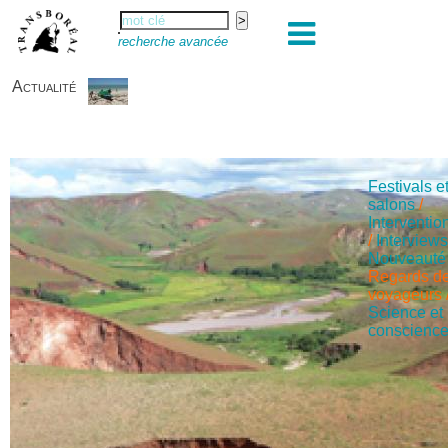
recherche avancée
Actualité
Festivals e
salons
/
Interventio
/
Interview
Nouveauté
Regards d
voyageurs
Science et
conscienc