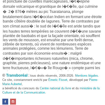
et ponctuée de cuvettes marécageuses, l�€�épine
dorsale volcanique et granitique de l�€�île, qui culmine
� 2� 876� mètres au pic Tsaratanana, plonge
brutalement dans l�€�océan Indien en formant une étroite
bande côtière doublée de lagunes. Terre de contrastes par
son climat aussi� : le sud de l�€�île est aride tandis que
les hautes terres tempérées se couvrent d�€�une savane
plantée de baobabs et que la façade orientale, où soufflent
les vents de mousson, est envahie par une forêt dense,
zébrée de torrents, où vivent de nombreuses espèces
animales protégées, comme les lémuriens. Terre de
contrastes par son économie ensuite� : malgré
d�€�importantes richesses naturelles (mica, chrome,
graphite, pierres précieuses), une nature endémique et une
terre fructueuse, l�€�«� île Rouge� » compte parmi les
quinze nations les plus pauvres de la planète.
©
Transboréal
:
tous droits réservés, 2006-2026.
Mentions légales
.
Après une décennie de colonisation et trente ans de
Ce site, constamment enrichi par
Émeric Fisset
, développé par
Pierre-
communisme, le pays s�€�insère doucement dans le
Marie Aubertel
,
monde capitaliste en ouvrant ses frontières. Une agriculture
a bénéficié du concours du
Centre national du livre
et du
ministère de la
d�€�exportation (café, tabac, canne � sucre, coton,
Culture et de la Communication
.
vanille selon les régions) continue de se développer mais
l�€�essentiel de l�€�activité économique repose
encore sur une agriculture vivrière (riziculture et élevage