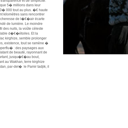
e transparence et de simplicité.
t que 5� millions dans leur
900� 000 tout au plus. �€ haute
ent kilomètres sans rencontrer
sécheresse de l�€�air écarte
ndé de lumière. Le moindre
il des nuits, la voûte céleste
able d�€�étoiles. Et la
lac kirghize, semble prolonger
res, existence, tout se ramène �
uperflu� : des paysages aux
clatant de beauté, rayonnant de
ourtant, jusqu�€�au bout,
t au Wakhan, terre kirghize
, par-del� le Pamir tadjik, il
us condensé et authentique
 ces sculptures prototurques
ppe �€“ surgi de la neige,
izistan sort, peut-être, de la
des élites et de la jeunesse
 et du fanatisme, certaines
citoyens de bonne volonté,
qui, imprégnés d�€�une saine
on de ses ruines. Quelque part
lisme triomphant, l�€�âme
s de l�€�essentiel, ne sont pas
 qu�€�une aide internationale