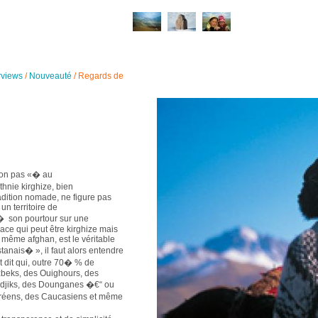
rviews
/
Nouveauté
/
Regards de
non pas «� au
nie kirghize, bien
radition nomade, ne figure pas
n territoire de
 son pourtour sur une
pace qui peut être kirghize mais
t même afghan, est le véritable
anais� », il faut alors entendre
t dit qui, outre 70� % de
zbeks, des Ouighours, des
Tadjiks, des Dounganes �€“ ou
réens, des Caucasiens et même