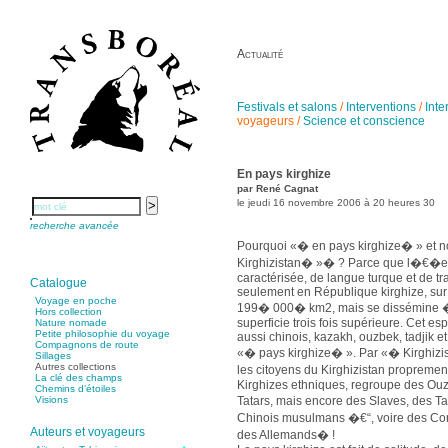
Actualité
Festivals et salons
/
Interventions
/
Inte
voyageurs
/
Science et conscience
En pays kirghize
par René Cagnat
le jeudi 16 novembre 2006 à 20 heures 30
recherche avancée
Pourquoi «� en pays kirghize� » et 
Kirghizistan� »� ? Parce que l�€�eth
caractérisée, de langue turque et de t
Catalogue
seulement en République kirghize, sur u
Voyage en poche
199� 000� km2, mais se dissémine �
Hors collection
superficie trois fois supérieure. Cet es
Nature nomade
Petite philosophie du voyage
aussi chinois, kazakh, ouzbek, tadjik e
Compagnons de route
«� pays kirghize� ». Par «� Kirghizist
Sillages
Autres collections
les citoyens du Kirghizistan propremen
La clé des champs
Kirghizes ethniques, regroupe des Ou
Chemins d’étoiles
Tatars, mais encore des Slaves, des 
Visions
Chinois musulmans �€“, voire des Co
Auteurs et voyageurs
des Allemands� !