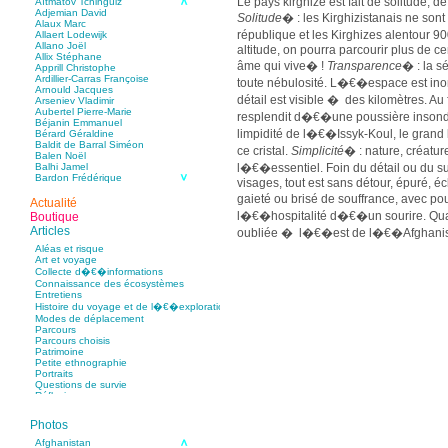
Le pays kirghize est fait de solitude, d
Aïtmatov Tchinguiz
Adjemian David
Solitude
� : les Kirghizistanais ne son
Alaux Marc
république et les Kirghizes alentour 
Allaert Lodewijk
Allano Joël
altitude, on pourra parcourir plus de c
Allix Stéphane
âme qui vive� !
Transparence
� : la 
Apprill Christophe
Ardillier-Carras Françoise
toute nébulosité. L�€�espace est ino
Arnould Jacques
détail est visible � des kilomètres. Au f
Arseniev Vladimir
Aubertel Pierre-Marie
resplendit d�€�une poussière insond
Béjanin Emmanuel
limpidité de l�€�Issyk-Koul, le grand 
Bérard Géraldine
Baldit de Barral Siméon
ce cristal.
Simplicité
� : nature, créatu
Balen Noël
l�€�essentiel. Foin du détail ou du s
Balhi Jamel
Bardon Frédérique
visages, tout est sans détour, épuré, é
Barnagaud Jean-Yves
gaieté ou brisé de souffrance, avec p
Bastide Fabien
Actualité
Baudin Julie
l�€�hospitalité d�€�un sourire. Quan
Boutique
Baujard Jacques
Articles
oubliée � l�€�est de l�€�Afghanistan
Bazin Sylvain
Bellanger Marc
présente tout cela, certes, mais en pl
Aléas et risque
Bellec Hervé
Art et voyage
encore.
Belleville Régis
Collecte d�€�informations
Aujourd�€�hui, comme un
balbal
�€“
Benestar Géraldine
Connaissance des écosystèmes
Benoist Yann
anthropomorphes qui parsèment la ste
Entretiens
Bertrand Jordane
Histoire du voyage et de l�€�exploration
transi, effaré mais plein de vie, le Kirgh
Bertrandy Antoine
Modes de déplacement
Bezsonov Youri
crise. Malgré la fuite � l�€�étranger 
Parcours
Bideau Michel-Cosme
instruite, malgré la montée de la bêtise
Parcours choisis
Billard Yannick
Patrimoine
Blanchet Anne-Lise
forces vives se font jour� : celles de 
Petite ethnographie
Bluntzer Christophe
d�€�hommes et de femmes de bien 
Portraits
Bobin Mathieu
Questions de survie
Boch Anne-Laure
tradition, sont prêts � relever la nati
Réflexions
Boch Julie
entre soviétisme agonisant et capita
Boclet-Weller Robin
Boillot Henri
nomade et le pays kirghize, si proche
Photos
Bonnem Éric
morts et revivront d�€�autant mieux
Boudart Jean-Louis
Afghanistan