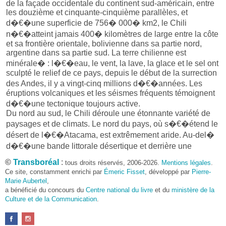
de la façade occidentale du continent sud-américain, entre
les douzième et cinquante-cinquième parallèles, et
d�€�une superficie de 756� 000� km2, le Chili
n�€�atteint jamais 400� kilomètres de large entre la côte
et sa frontière orientale, bolivienne dans sa partie nord,
argentine dans sa partie sud. La terre chilienne est
minérale� : l�€�eau, le vent, la lave, la glace et le sel ont
sculpté le relief de ce pays, depuis le début de la surrection
des Andes, il y a vingt-cinq millions d�€�années. Les
éruptions volcaniques et les séismes fréquents témoignent
d�€�une tectonique toujours active.
Du nord au sud, le Chili déroule une étonnante variété de
paysages et de climats. Le nord du pays, où s�€�étend le
désert de l�€�Atacama, est extrêmement aride. Au-del�
d�€�une bande littorale désertique et derrière une
première cordillère s�€�étend l�€�Altiplano, au pied
©
Transboréal
:
tous droits réservés, 2006-2026.
Mentions légales
.
des volcans andins dont les sommets enneigés viennent se
Ce site, constamment enrichi par
Émeric Fisset
, développé par
Pierre-
refléter dans de paisibles lagunes. Malgré l�€�altitude qui
Marie Aubertel
,
avoisine les 4� 000� mètres, les paysages deviennent
a bénéficié du concours du
Centre national du livre
et du
ministère de la
Culture et de la Communication
verdoyants. Sur les
bofedales
.
(prairies d�€�altitude)
viennent paître lamas, alpagas et vigognes. Plus au sud se
découvrent de vastes dépressions salifères, autrefois