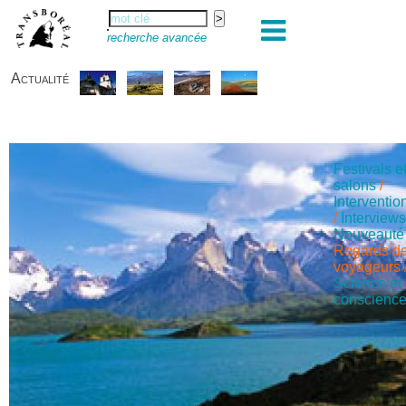
recherche avancée
Actualité
Festivals e
salons
/
Interventio
/
Interview
Nouveauté
Regards d
voyageurs
Science et
conscienc