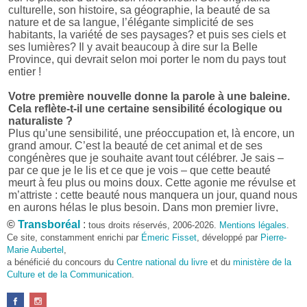
culturelle, son histoire, sa géographie, la beauté de sa
nature et de sa langue, l’élégante simplicité de ses
habitants, la variété de ses paysages? et puis ses ciels et
ses lumières? Il y avait beaucoup à dire sur la Belle
Province, qui devrait selon moi porter le nom du pays tout
entier !
Votre première nouvelle donne la parole à une baleine.
Cela reflète-t-il une certaine sensibilité écologique ou
naturaliste ?
Plus qu’une sensibilité, une préoccupation et, là encore, un
grand amour. C’est la beauté de cet animal et de ses
congénères que je souhaite avant tout célébrer. Je sais –
par ce que je le lis et ce que je vois – que cette beauté
meurt à feu plus ou moins doux. Cette agonie me révulse et
m’attriste : cette beauté nous manquera un jour, quand nous
en aurons hélas le plus besoin. Dans mon premier livre,
j’avais pris goût à me mettre dans la peau d’une bête. Outre
©
Transboréal
:
tous droits réservés, 2006-2026.
Mentions légales
.
l’intérêt de l’exercice littéraire, il me semble que cela peut
Ce site, constamment enrichi par
Émeric Fisset
, développé par
Pierre-
être un bon moyen pour transmettre certains messages.
Marie Aubertel
,
a bénéficié du concours du
Centre national du livre
et du
ministère de la
Pourquoi avoir choisi le format des nouvelles plutôt
Culture et de la Communication
.
qu’un autre ?
D’abord parce que j’aime (décidément!) en lire !
Maupassant, Buzzati, Coloane ou Steinbeck m’ont