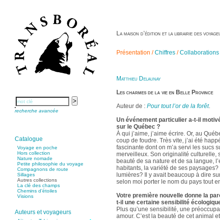
La maison d’édition et la librairie des voya
Présentation /
Chiffres
/
Collaborations
Matthieu Delaunay
Les charmes de la vie en Belle Province
Auteur de :
Pour tout l’or de la forêt
.
recherche avancée
Un événement particulier a-t-il motiv
sur le Québec ?
À qui j’aime, j’aime écrire. Or, au Québ
Catalogue
coup de foudre. Très vite, j’ai été happ
fascinante dont on m’a servi les sucs s
Voyage en poche
Hors collection
merveilleux. Son originalité culturelle,
Nature nomade
beauté de sa nature et de sa langue, l’
Petite philosophie du voyage
habitants, la variété de ses paysages? e
Compagnons de route
lumières? Il y avait beaucoup à dire sur
Sillages
Autres collections
selon moi porter le nom du pays tout ent
La clé des champs
Chemins d’étoiles
Votre première nouvelle donne la paro
Visions
t-il une certaine sensibilité écologiqu
Plus qu’une sensibilité, une préoccupat
Auteurs et voyageurs
amour. C’est la beauté de cet animal e