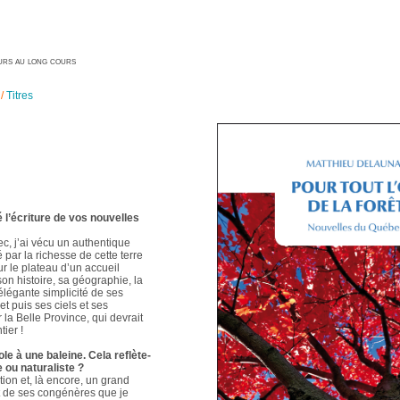
geurs au long cours
/
Titres
é l’écriture de vos nouvelles
ec, j’ai vécu un authentique
é par la richesse de cette terre
ur le plateau d’un accueil
 son histoire, sa géographie, la
élégante simplicité de ses
t puis ses ciels et ses
 la Belle Province, qui devrait
ier !
le à une baleine. Cela reflète-
e ou naturaliste ?
ion et, là encore, un grand
t de ses congénères que je