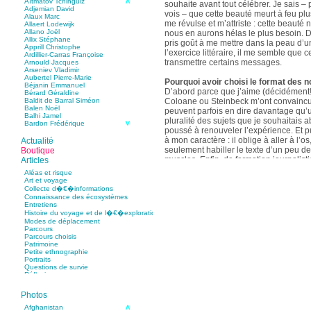
Aïtmatov Tchinguiz
souhaite avant tout célébrer. Je sais – p
Adjemian David
vois – que cette beauté meurt à feu pl
Alaux Marc
me révulse et m’attriste : cette beaut
Allaert Lodewijk
Allano Joël
nous en aurons hélas le plus besoin. D
Allix Stéphane
pris goût à me mettre dans la peau d’un
Apprill Christophe
l’exercice littéraire, il me semble que
Ardillier-Carras Françoise
transmettre certains messages.
Arnould Jacques
Arseniev Vladimir
Aubertel Pierre-Marie
Pourquoi avoir choisi le format des n
Béjanin Emmanuel
D’abord parce que j’aime (décidément!)
Bérard Géraldine
Coloane ou Steinbeck m’ont convaincu 
Baldit de Barral Siméon
Balen Noël
peuvent parfois en dire davantage qu’
Balhi Jamel
pluralité des sujets que je souhaitais 
Bardon Frédérique
poussé à renouveler l’expérience. Et 
Barnagaud Jean-Yves
Bastide Fabien
à mon caractère : il oblige à aller à l’o
Actualité
Baudin Julie
seulement habiller le texte d’un peu d
Boutique
Baujard Jacques
muscles. Enfin, de formation journalisti
Articles
Bazin Sylvain
communication, j’ai toujours été porté v
Bellanger Marc
Aléas et risque
Bellec Hervé
saynètes, les aphorismes et les slogan
Art et voyage
Belleville Régis
Collecte d�€�informations
Benestar Géraldine
Connaissance des écosystèmes
Selon vous, sur quel point avez-vous 
Benoist Yann
Entretiens
précédent recueil,
Un parfum de mou
Bertrand Jordane
Histoire du voyage et de l�€�exploration
Bertrandy Antoine
asiatique
?
Modes de déplacement
Bezsonov Youri
Sur le plan littéraire, j’espère que les c
Parcours
Bideau Michel-Cosme
s’imbriquent davantage les unes avec 
Parcours choisis
Billard Yannick
Patrimoine
Blanchet Anne-Lise
quotidienne de l’écriture a augmenté mo
Petite ethnographie
Bluntzer Christophe
pense que mon style s’est affûté. Les c
Portraits
Bobin Mathieu
contours de mes textes sont plus nets. 
Questions de survie
Boch Anne-Laure
Réflexions
rapport aux thèmes déroulés, mon rapp
Boch Julie
Boclet-Weller Robin
échelles s’est affirmé. Si je n’oublie 
Boillot Henri
Photos
gouvernent ont un impact inouï sur nos
Bonnem Éric
qu’il y a dans la proximité une latitude 
Boudart Jean-Louis
Afghanistan