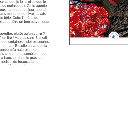
ar ce que je le lis et ce que je
us ou moins doux. Cette agonie
é nous manquera un jour, quand
ans mon premier livre, j’avais
e bête. Outre l’intérêt de
 cela peut être un bon moyen pour
ouvelles plutôt qu’un autre ?
 en lire ! Maupassant, Buzzati,
que certaines histoires courtes
un roman. Ensuite parce que la
aborder m’a naturellement
puis ce genre ressemble un peu
s, à trancher dans le gras, pour
e nerfs et de beaucoup de
que et travaillant en
ers le format court, les
s. Mais je me soigne !
le plus évolué depuis votre
sson, Nouvelles du Sud-Est
hoses s’articulent et
les autres. Ma pratique presque
n habileté narrative et je
hoses se sont précisées, les
Sur un plan personnel, et par
ort au monde et surtout aux
pas que les systèmes qui nous
 existences de fétus, je pense
d’action très grande.