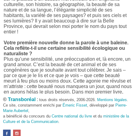
culturelle, son histoire, sa géographie, la beauté de sa
nature et de sa langue, l’élégante simplicité de ses
habitants, la variété de ses paysages? et puis ses ciels et
ses lumières? Il y avait beaucoup à dire sur la Belle
Province, qui devrait selon moi porter le nom du pays tout
entier !
Votre première nouvelle donne la parole à une baleine.
Cela reflète-t-il une certaine sensibilité écologique ou
naturaliste ?
Plus qu’une sensibilité, une préoccupation et, là encore, un
grand amour. C’est la beauté de cet animal et de ses
congénères que je souhaite avant tout célébrer. Je sais –
par ce que je le lis et ce que je vois – que cette beauté
meurt à feu plus ou moins doux. Cette agonie me révulse et
m’attriste : cette beauté nous manquera un jour, quand nous
en aurons hélas le plus besoin. Dans mon premier livre,
j’avais pris goût à me mettre dans la peau d’une bête. Outre
©
Transboréal
:
tous droits réservés, 2006-2026.
Mentions légales
.
l’intérêt de l’exercice littéraire, il me semble que cela peut
Ce site, constamment enrichi par
Émeric Fisset
, développé par
Pierre-
être un bon moyen pour transmettre certains messages.
Marie Aubertel
,
a bénéficié du concours du
Centre national du livre
et du
ministère de la
Pourquoi avoir choisi le format des nouvelles plutôt
Culture et de la Communication
.
qu’un autre ?
D’abord parce que j’aime (décidément!) en lire !
Maupassant, Buzzati, Coloane ou Steinbeck m’ont