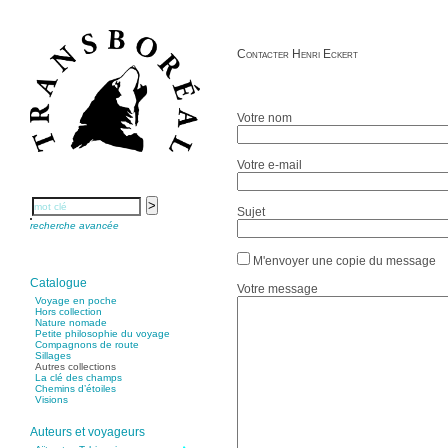
Contacter Henri Eckert
Votre nom
Votre e-mail
Sujet
recherche avancée
M'envoyer une copie du message
Catalogue
Votre message
Voyage en poche
Hors collection
Nature nomade
Petite philosophie du voyage
Compagnons de route
Sillages
Autres collections
La clé des champs
Chemins d’étoiles
Visions
Auteurs et voyageurs