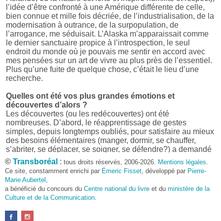
l’idée d’être confronté à une Amérique différente de celle,
bien connue et mille fois décriée, de l’industrialisation, de la
modernisation à outrance, de la surpopulation, de
l’arrogance, me séduisait. L’Alaska m’apparaissait comme
le dernier sanctuaire propice à l’introspection, le seul
endroit du monde où je pouvais me sentir en accord avec
mes pensées sur un art de vivre au plus près de l’essentiel.
Plus qu’une fuite de quelque chose, c’était le lieu d’une
recherche.
Quelles ont été vos plus grandes émotions et
découvertes d’alors ?
Les découvertes (ou les redécouvertes) ont été
nombreuses. D’abord, le réapprentissage de gestes
simples, depuis longtemps oubliés, pour satisfaire au mieux
des besoins élémentaires (manger, dormir, se chauffer,
s’abriter, se déplacer, se soigner, se défendre?) a demandé
beaucoup d’énergie et, parfois, d’ingéniosité car rien n’était
©
Transboréal
:
tous droits réservés, 2006-2026.
Mentions légales
.
donné facilement. Cela a réclamé quelques talents
Ce site, constamment enrichi par
Émeric Fisset
, développé par
Pierre-
d’organisation et une façon inhabituelle de penser et d’agir.
Marie Aubertel
,
Et puis, il y a eu, bien sûr, la découverte d’un monde parfois
a bénéficié du concours du
Centre national du livre
et du
ministère de la
bienveillant, parfois hostile, aux repères changeants,
Culture et de la Communication
.
absents ou fuyants, mais qui toujours forçait le respect et
imposait ses conditions.
D’un point de vue plus culturel ensuite, il a été très