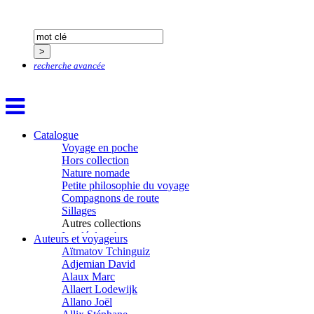
recherche avancée
Catalogue
Voyage en poche
Hors collection
Nature nomade
Petite philosophie du voyage
Compagnons de route
Sillages
Autres collections
La clé des champs
Auteurs et voyageurs
Chemins d’étoiles
Aïtmatov Tchinguiz
Visions
Adjemian David
Alaux Marc
Allaert Lodewijk
Allano Joël