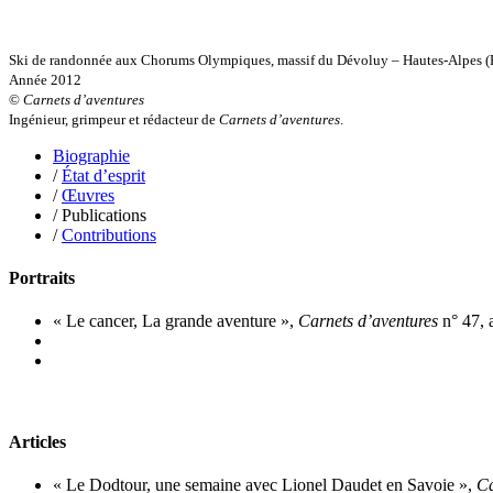
Mouginet Xavier
Moullec Christian
Muller Victor
Ski de randonnée aux Chorums Olympiques, massif du Dévoluy – Hautes-Alpes (F
Neyret Pierre
Année 2012
Neyroud Michel
©
Carnets d’aventures
Nicolas Philippe
Ingénieur, grimpeur et rédacteur de
Carnets d’aventures
.
Niveau Stéphane
Noacco Cristina
Biographie
Nobili Johanna
/
État d’esprit
Nodet Mariette
/
Œuvres
Nodet Philippe
/ Publications
Ollivier-Henry Jocelyne
/
Contributions
Olmedo Éric
Pacquier Thierry
Portraits
Pajetnov Valentin
Pastureau Jean
« Le cancer, La grande aventure »,
Carnets d’aventures
n° 47, 
Pavie Auguste
Pelcat Armelle
Peltier Julien
Pinchon Emmanuel
Pitiot Michaël
Pitras Olivier
Plane Alice
Articles
Poncet Sally
Poncins Gontran de
« Le Dodtour, une semaine avec Lionel Daudet en Savoie »,
Ca