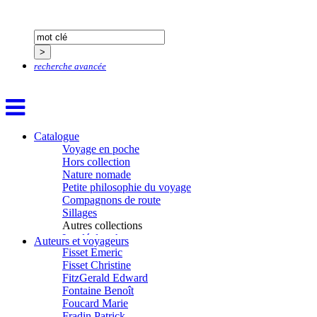
Dash Naraa
Debove Florence
Dectot de Christen Antoine
Dedet Christian
Degoul Franck
recherche avancée
Delaunay Matthieu
Deledicque Sébastien
Delloye Bernard
Delloye Mélanie
Descave Nicolas
Catalogue
Desprez Élise
Voyage en poche
Desprez Léopoldine
Hors collection
Devouassoux Philippe
Nature nomade
Dubois-Tartacap Nicole
Petite philosophie du voyage
Ducret Nicolas
Compagnons de route
Dugast Stéphane
Sillages
Dunbar Géraldine
Autres collections
Edwards Richard
La clé des champs
Figueras Raymond
Auteurs et voyageurs
Chemins d’étoiles
Fisset Émeric
Visions
Fisset Christine
FitzGerald Edward
Fontaine Benoît
Foucard Marie
Fradin Patrick